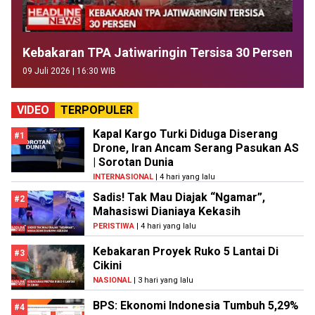
Kebakaran TPA Jatiwaringin Tersisa 30 Persen
09 Juli 2026 | 16:30 WIB
VIDEO
TERPOPULER
Kapal Kargo Turki Diduga Diserang
#1
Drone, Iran Ancam Serang Pasukan AS
| Sorotan Dunia
INTERNASIONAL
| 4 hari yang lalu
Sadis! Tak Mau Diajak “Ngamar”,
#2
Mahasiswi Dianiaya Kekasih
PERISTIWA
| 4 hari yang lalu
Kebakaran Proyek Ruko 5 Lantai Di
#3
Cikini
NASIONAL
| 3 hari yang lalu
BPS: Ekonomi Indonesia Tumbuh 5,29%
#4