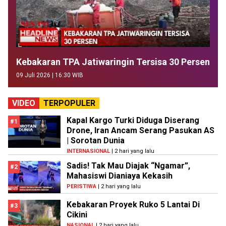
Kebakaran TPA Jatiwaringin Tersisa 30 Persen
09 Juli 2026 | 16:30 WIB
VIDEO
TERPOPULER
Kapal Kargo Turki Diduga Diserang
#1
Drone, Iran Ancam Serang Pasukan AS
| Sorotan Dunia
INTERNASIONAL
| 2 hari yang lalu
Sadis! Tak Mau Diajak “Ngamar”,
#2
Mahasiswi Dianiaya Kekasih
PERISTIWA
| 2 hari yang lalu
Kebakaran Proyek Ruko 5 Lantai Di
#3
Cikini
NASIONAL
| 2 hari yang lalu