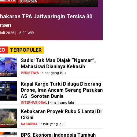
bakaran TPA Jatiwaringin Tersisa 30
rsen
Juli 2026 | 16:30 WIB
EO
TERPOPULER
Sadis! Tak Mau Diajak “Ngamar”,
Mahasiswi Dianiaya Kekasih
PERISTIWA
| 4 hari yang lalu
Kapal Kargo Turki Diduga Diserang
Drone, Iran Ancam Serang Pasukan
AS | Sorotan Dunia
INTERNASIONAL
| 4 hari yang lalu
Kebakaran Proyek Ruko 5 Lantai Di
Cikini
NASIONAL
| 3 hari yang lalu
BPS: Ekonomi Indonesia Tumbuh