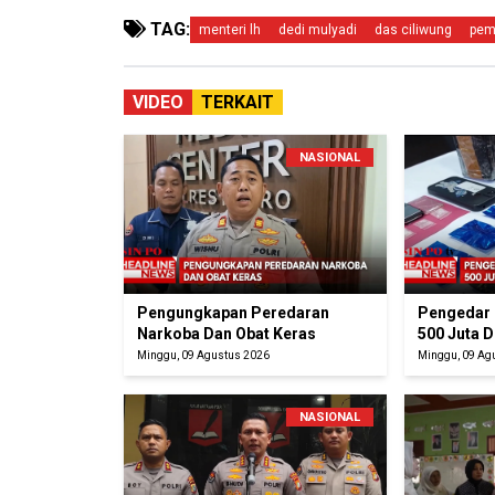
TAG:
menteri lh
dedi mulyadi
das ciliwung
pem
VIDEO
TERKAIT
NASIONAL
Pengungkapan Peredaran
Pengedar 
Narkoba Dan Obat Keras
500 Juta 
Minggu, 09 Agustus 2026
Minggu, 09 Ag
NASIONAL