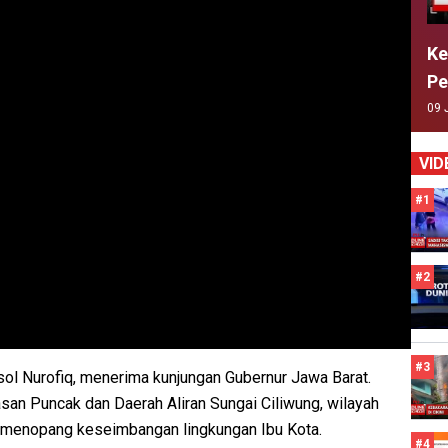
Ke
Pe
09 
VID
#1
#2
#3
sol Nurofiq, menerima kunjungan Gubernur Jawa Barat.
n Puncak dan Daerah Aliran Sungai Ciliwung, wilayah
s menopang keseimbangan lingkungan Ibu Kota.
#4