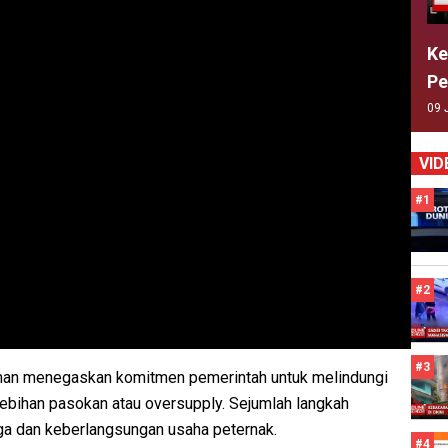
Ke
Pe
09 
VID
#1
#2
#3
iman menegaskan komitmen pemerintah untuk melindungi
elebihan pasokan atau oversupply. Sejumlah langkah
rga dan keberlangsungan usaha peternak.
#4