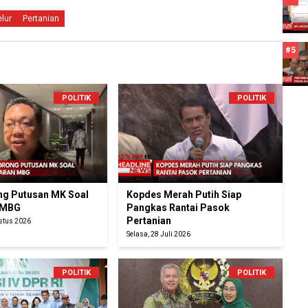
lur
Pertanian
#5
POLITIK
POLITIK
g Putusan MK Soal
Kopdes Merah Putih Siap
 MBG
Pangkas Rantai Pasok
Pertanian
ustus 2026
Selasa, 28 Juli 2026
POLITIK
POLITIK