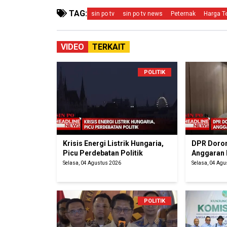
TAG:
sin po tv
sin po tv news
Peternak
Harga Te
VIDEO
TERKAIT
POLITIK
Krisis Energi Listrik Hungaria,
DPR Doron
Picu Perdebatan Politik
Anggaran
Selasa, 04 Agustus 2026
Selasa, 04 Ag
POLITIK