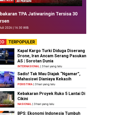
bakaran TPA Jatiwaringin Tersisa 30
rsen
Juli 2026 | 16:30 WIB
EO
TERPOPULER
Kapal Kargo Turki Diduga Diserang
Drone, Iran Ancam Serang Pasukan
AS | Sorotan Dunia
INTERNASIONAL
| 3 hari yang lalu
Sadis! Tak Mau Diajak “Ngamar”,
Mahasiswi Dianiaya Kekasih
PERISTIWA
| 3 hari yang lalu
Kebakaran Proyek Ruko 5 Lantai Di
Cikini
NASIONAL
| 3 hari yang lalu
BPS: Ekonomi Indonesia Tumbuh