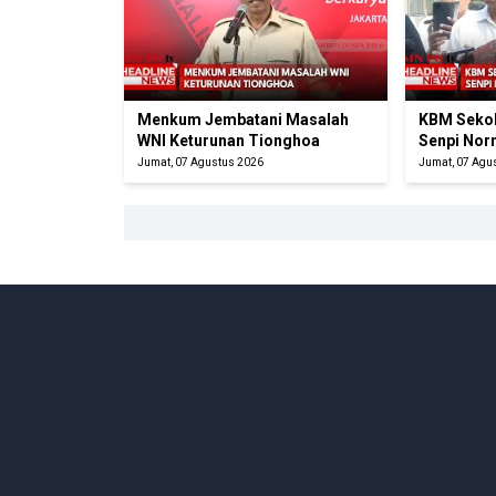
Menkum Jembatani Masalah
KBM Sekol
WNI Keturunan Tionghoa
Senpi Nor
Jumat, 07 Agustus 2026
Jumat, 07 Agu