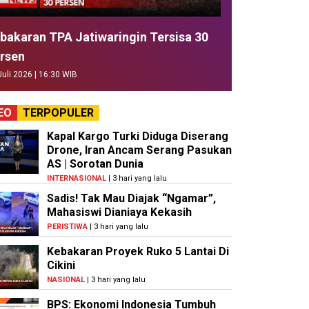
bakaran TPA Jatiwaringin Tersisa 30
rsen
Juli 2026 | 16:30 WIB
EO
TERPOPULER
Kapal Kargo Turki Diduga Diserang
Drone, Iran Ancam Serang Pasukan
AS | Sorotan Dunia
INTERNASIONAL
| 3 hari yang lalu
Sadis! Tak Mau Diajak “Ngamar”,
Mahasiswi Dianiaya Kekasih
PERISTIWA
| 3 hari yang lalu
Kebakaran Proyek Ruko 5 Lantai Di
Cikini
NASIONAL
| 3 hari yang lalu
BPS: Ekonomi Indonesia Tumbuh