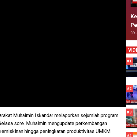
Ke
Pe
09 
VID
#1
#2
#3
akat Muhaimin Iskandar melaporkan sejumlah program
 Selasa sore. Muhaimin mengupdate perkembangan
 kemiskinan hingga peningkatan produktivitas UMKM.
#4