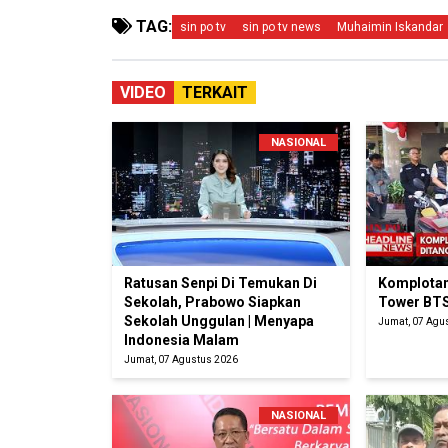
TAG:
sin po tv
sin po tv news
Muhaimin Iskandar
VIDEO
TERKAIT
NASIONAL
Ratusan Senpi Di Temukan Di
Komplotan
Sekolah, Prabowo Siapkan
Tower BTS
Sekolah Unggulan | Menyapa
Jumat, 07 Agu
Indonesia Malam
Jumat, 07 Agustus 2026
NASIONAL