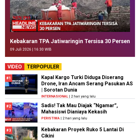
Kebakaran TPA Jatiwaringin Tersisa 30 Persen
09 Juli 2026 | 16:30 WIB
VIDEO
TERPOPULER
Kapal Kargo Turki Diduga Diserang
#1
Drone, Iran Ancam Serang Pasukan AS
| Sorotan Dunia
INTERNASIONAL
| 2 hari yang lalu
Sadis! Tak Mau Diajak “Ngamar”,
#2
Mahasiswi Dianiaya Kekasih
PERISTIWA
| 2 hari yang lalu
Kebakaran Proyek Ruko 5 Lantai Di
#3
Cikini