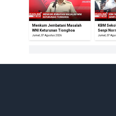
Menkum Jembatani Masalah
KBM Sekol
WNI Keturunan Tionghoa
Senpi Nor
Jumat, 07 Agustus 2026
Jumat, 07 Agu