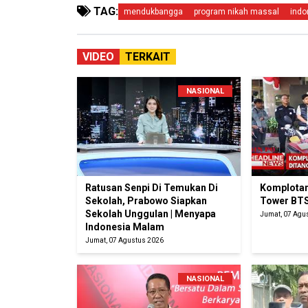
TAG:
mendukbangga
program nikah massal
indo
VIDEO
TERKAIT
NASIONAL
Ratusan Senpi Di Temukan Di
Komplotan
Sekolah, Prabowo Siapkan
Tower BTS
Sekolah Unggulan | Menyapa
Jumat, 07 Agu
Indonesia Malam
Jumat, 07 Agustus 2026
NASIONAL