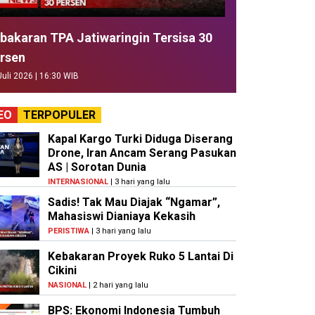
bakaran TPA Jatiwaringin Tersisa 30
rsen
Juli 2026 | 16:30 WIB
EO
TERPOPULER
Kapal Kargo Turki Diduga Diserang
Drone, Iran Ancam Serang Pasukan
AS | Sorotan Dunia
INTERNASIONAL
| 3 hari yang lalu
Sadis! Tak Mau Diajak “Ngamar”,
Mahasiswi Dianiaya Kekasih
PERISTIWA
| 3 hari yang lalu
Kebakaran Proyek Ruko 5 Lantai Di
Cikini
NASIONAL
| 2 hari yang lalu
BPS: Ekonomi Indonesia Tumbuh