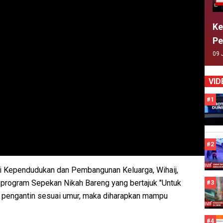
Ke
Pe
09 
VID
#1
#2
i Kependudukan dan Pembangunan Keluarga, Wihaij,
program Sepekan Nikah Bareng yang bertajuk "Untuk
#3
n pengantin sesuai umur, maka diharapkan mampu
#4