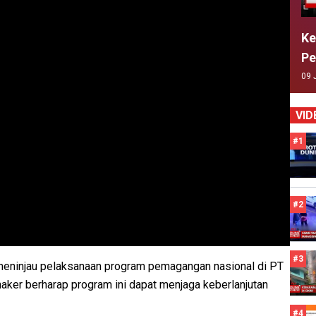
Ke
Pe
09 
VID
#1
#2
#3
, meninjau pelaksanaan program pemagangan nasional di PT
naker berharap program ini dapat menjaga keberlanjutan
#4