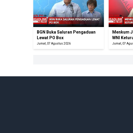
BGN Buka Saluran Pengaduan
Menkum J
Lewat PO Box
WNI Ketur
Jumat, 07 Agustus 2026
Jumat, 07 Agu