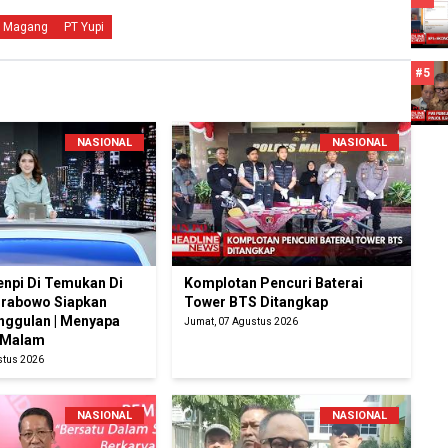
m Magang
PT Yupi
#5
NASIONAL
NASIONAL
enpi Di Temukan Di
Komplotan Pencuri Baterai
Prabowo Siapkan
Tower BTS Ditangkap
nggulan | Menyapa
Jumat, 07 Agustus 2026
 Malam
stus 2026
NASIONAL
NASIONAL