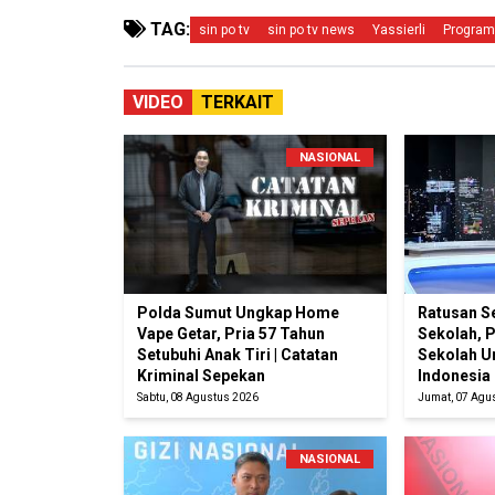
TAG:
sin po tv
sin po tv news
Yassierli
Progra
VIDEO
TERKAIT
NASIONAL
Polda Sumut Ungkap Home
Ratusan S
Vape Getar, Pria 57 Tahun
Sekolah, 
Setubuhi Anak Tiri | Catatan
Sekolah U
Kriminal Sepekan
Indonesia
Sabtu, 08 Agustus 2026
Jumat, 07 Agu
NASIONAL