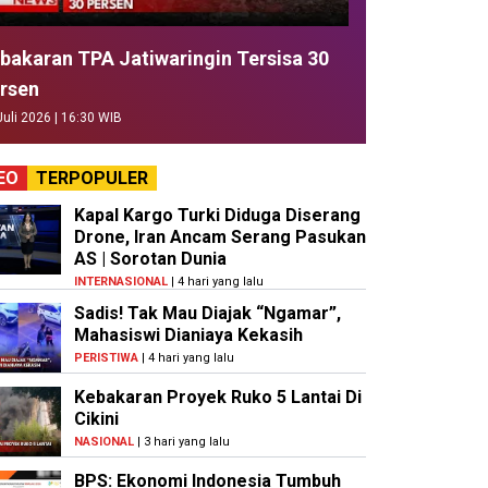
bakaran TPA Jatiwaringin Tersisa 30
rsen
Juli 2026 | 16:30 WIB
EO
TERPOPULER
Kapal Kargo Turki Diduga Diserang
Drone, Iran Ancam Serang Pasukan
AS | Sorotan Dunia
INTERNASIONAL
| 4 hari yang lalu
Sadis! Tak Mau Diajak “Ngamar”,
Mahasiswi Dianiaya Kekasih
PERISTIWA
| 4 hari yang lalu
Kebakaran Proyek Ruko 5 Lantai Di
Cikini
NASIONAL
| 3 hari yang lalu
BPS: Ekonomi Indonesia Tumbuh