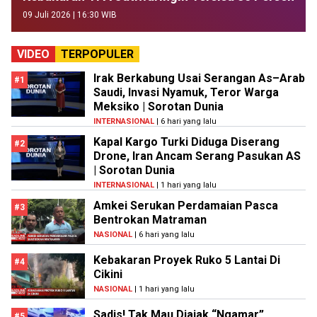
09 Juli 2026 | 16:30 WIB
VIDEO
TERPOPULER
Irak Berkabung Usai Serangan As–Arab
#1
Saudi, Invasi Nyamuk, Teror Warga
Meksiko | Sorotan Dunia
INTERNASIONAL
| 6 hari yang lalu
Kapal Kargo Turki Diduga Diserang
#2
Drone, Iran Ancam Serang Pasukan AS
| Sorotan Dunia
INTERNASIONAL
| 1 hari yang lalu
Amkei Serukan Perdamaian Pasca
#3
Bentrokan Matraman
NASIONAL
| 6 hari yang lalu
Kebakaran Proyek Ruko 5 Lantai Di
#4
Cikini
NASIONAL
| 1 hari yang lalu
Sadis! Tak Mau Diajak “Ngamar”,
#5