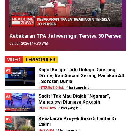
Kebakaran TPA Jatiwaringin Tersisa 30 Persen
09 Juli 2026 | 16:30 WIB
VIDEO
TERPOPULER
Kapal Kargo Turki Diduga Diserang
#1
Drone, Iran Ancam Serang Pasukan AS
| Sorotan Dunia
INTERNASIONAL
| 4 hari yang lalu
Sadis! Tak Mau Diajak “Ngamar”,
#2
Mahasiswi Dianiaya Kekasih
PERISTIWA
| 4 hari yang lalu
Kebakaran Proyek Ruko 5 Lantai Di
#3
Cikini
NASIONAL
| 3 hari yang lalu