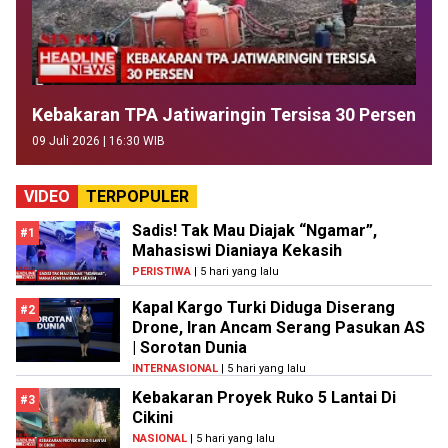
Kebakaran TPA Jatiwaringin Tersisa 30 Persen
09 Juli 2026 | 16:30 WIB
VIDEO
TERPOPULER
Sadis! Tak Mau Diajak “Ngamar”,
#1
Mahasiswi Dianiaya Kekasih
PERISTIWA
| 5 hari yang lalu
Kapal Kargo Turki Diduga Diserang
#2
Drone, Iran Ancam Serang Pasukan AS
| Sorotan Dunia
INTERNASIONAL
| 5 hari yang lalu
Kebakaran Proyek Ruko 5 Lantai Di
#3
Cikini
NASIONAL
| 5 hari yang lalu