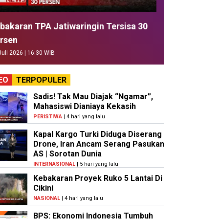
bakaran TPA Jatiwaringin Tersisa 30
rsen
Juli 2026 | 16:30 WIB
EO
TERPOPULER
Sadis! Tak Mau Diajak “Ngamar”,
Mahasiswi Dianiaya Kekasih
PERISTIWA
| 4 hari yang lalu
Kapal Kargo Turki Diduga Diserang
Drone, Iran Ancam Serang Pasukan
AS | Sorotan Dunia
INTERNASIONAL
| 5 hari yang lalu
Kebakaran Proyek Ruko 5 Lantai Di
Cikini
NASIONAL
| 4 hari yang lalu
BPS: Ekonomi Indonesia Tumbuh