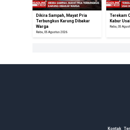
Dikira Sampah, Mayat Pria
Terekam C
Terbungkus Karung Dibakar
Kabur Usa
Warga
Rabu, 05 Agus
Rabu, 05 Agustus 2026
Kontak
Te