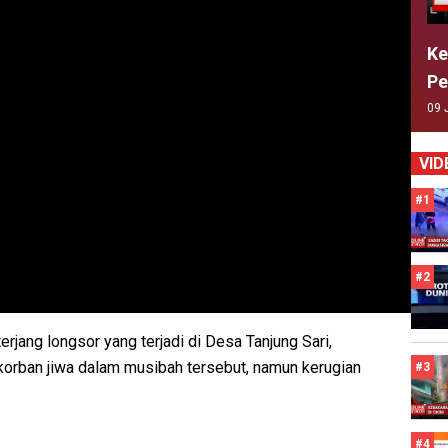
Ke
Pe
09 
VID
#1
#2
rjang longsor yang terjadi di Desa Tanjung Sari,
korban jiwa dalam musibah tersebut, namun kerugian
#3
#4