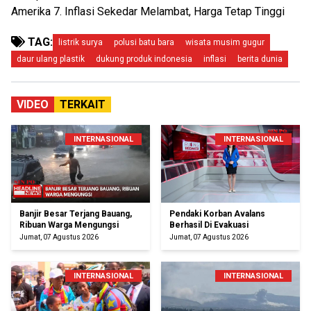
Amerika 7. Inflasi Sekedar Melambat, Harga Tetap Tinggi
TAG:
listrik surya
polusi batu bara
wisata musim gugur
daur ulang plastik
dukung produk indonesia
inflasi
berita dunia
VIDEO
TERKAIT
INTERNASIONAL
INTERNASIONAL
Banjir Besar Terjang Bauang,
Pendaki Korban Avalans
Ribuan Warga Mengungsi
Berhasil Di Evakuasi
Jumat, 07 Agustus 2026
Jumat, 07 Agustus 2026
INTERNASIONAL
INTERNASIONAL