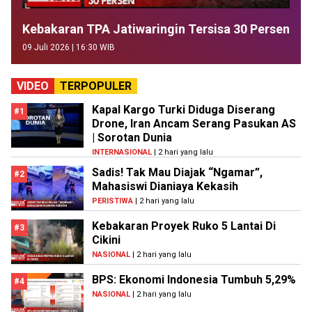
Kebakaran TPA Jatiwaringin Tersisa 30 Persen
09 Juli 2026 | 16:30 WIB
VIDEO
TERPOPULER
Kapal Kargo Turki Diduga Diserang
#1
Drone, Iran Ancam Serang Pasukan AS
| Sorotan Dunia
INTERNASIONAL
| 2 hari yang lalu
Sadis! Tak Mau Diajak “Ngamar”,
#2
Mahasiswi Dianiaya Kekasih
PERISTIWA
| 2 hari yang lalu
Kebakaran Proyek Ruko 5 Lantai Di
#3
Cikini
NASIONAL
| 2 hari yang lalu
BPS: Ekonomi Indonesia Tumbuh 5,29%
#4
NASIONAL
| 2 hari yang lalu