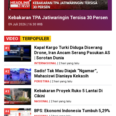
Kebakaran TPA Jatiwaringin Tersisa 30 Persen
09 Juli 2026 | 16:30 WIB
VIDEO
TERPOPULER
Kapal Kargo Turki Diduga Diserang
#1
Drone, Iran Ancam Serang Pasukan AS
| Sorotan Dunia
INTERNASIONAL
| 2 hari yang lalu
Sadis! Tak Mau Diajak “Ngamar”,
#2
Mahasiswi Dianiaya Kekasih
PERISTIWA
| 2 hari yang lalu
Kebakaran Proyek Ruko 5 Lantai Di
#3
Cikini
NASIONAL
| 2 hari yang lalu
BPS: Ekonomi Indonesia Tumbuh 5,29%
#4