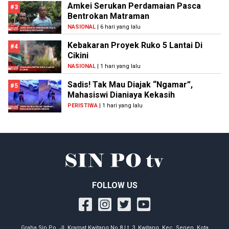
Amkei Serukan Perdamaian Pasca
#3
Bentrokan Matraman
NASIONAL
| 6 hari yang lalu
Kebakaran Proyek Ruko 5 Lantai Di
#4
Cikini
NASIONAL
| 1 hari yang lalu
Sadis! Tak Mau Diajak “Ngamar”,
#5
Mahasiswi Dianiaya Kekasih
PERISTIWA
| 1 hari yang lalu
FOLLOW US
Graha Sin Po, Jl. Kramat Kwitang No.8 Lt. 3, Kwitang, Kec. Senen, Kota