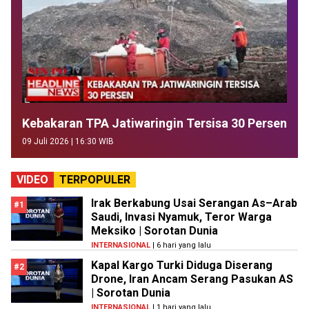
Kebakaran TPA Jatiwaringin Tersisa 30 Persen
09 Juli 2026 | 16:30 WIB
VIDEO
TERPOPULER
Irak Berkabung Usai Serangan As–Arab
#1
Saudi, Invasi Nyamuk, Teror Warga
Meksiko | Sorotan Dunia
INTERNASIONAL
| 6 hari yang lalu
Kapal Kargo Turki Diduga Diserang
#2
Drone, Iran Ancam Serang Pasukan AS
| Sorotan Dunia
INTERNASIONAL
| 1 hari yang lalu