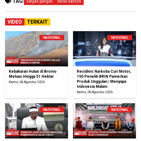
TAG:
satgas pangan
beras bansos
VIDEO
TERKAIT
NASIONAL
NASIONAL
Kebakaran Hutan di Bromo
Residivis Narkoba Curi Motor,
Meluas Hingga 51 Hektar
150 Peneliti BRIN Pamerkan
Produk Unggulan | Menyapa
Kamis, 06 Agustus 2026
Indonesia Malam
Kamis, 06 Agustus 2026
NASIONAL
NASIONAL