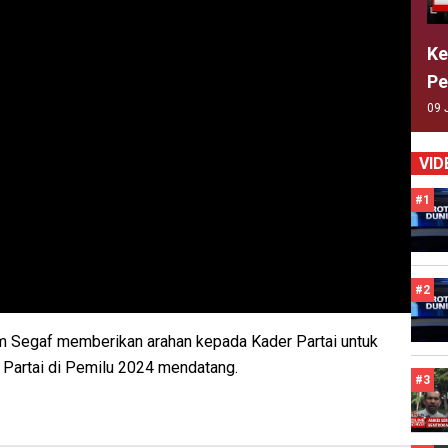
Ke
Pe
09 
VID
#1
#2
im Segaf memberikan arahan kepada Kader Partai untuk
Partai di Pemilu 2024 mendatang.
#3