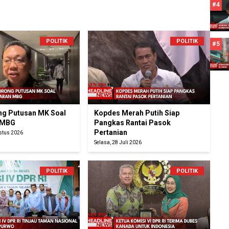
#4
POLITIK
POLITIK
#5
g Putusan MK Soal
Kopdes Merah Putih Siap
 MBG
Pangkas Rantai Pasok
Pertanian
ustus 2026
Selasa, 28 Juli 2026
POLITIK
POLITIK