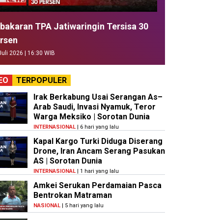
bakaran TPA Jatiwaringin Tersisa 30
rsen
Juli 2026 | 16:30 WIB
EO
TERPOPULER
Irak Berkabung Usai Serangan As–
Arab Saudi, Invasi Nyamuk, Teror
Warga Meksiko | Sorotan Dunia
INTERNASIONAL
| 6 hari yang lalu
Kapal Kargo Turki Diduga Diserang
Drone, Iran Ancam Serang Pasukan
AS | Sorotan Dunia
INTERNASIONAL
| 1 hari yang lalu
Amkei Serukan Perdamaian Pasca
Bentrokan Matraman
NASIONAL
| 5 hari yang lalu