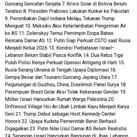
Guncang Gencatan Senjata 7. Krisis Solar di Bolivia Belum
Teratasi 8. Presiden Prabowo Lakukan Kunker ke Pakistan
9. Perombakan Dapil Indiana Melaju, Tekanan Trump
Menguat 10. Meksiko Akui Keterlambatan Pengiriman Air
ke AS 11. Zelenskyy Temui Pemimpin Eropa Bahas
Rencana Damai AS 12. Putin Siap Perkuat CSTO saat Rusia
Menjadi Ketua 2026 13. Kondisi Perbatasan Israel–
Lebanon Belum Stabil Pasca Konflik 14. Dua Ratus Tiga
Puluh Polisi Kenya Perkuat Operasi Antigeng di Haiti 15.
Rusia Serang Ukraina di Tengah Upaya Diplomasi 16.
Gempa Besar dan Tsunami Guncang Jepang Utara 17.
Pegunungan di Guizhou, China, Diselimuti Panel Surya 18.
Perempuan Brasil Gelar Aksi Tolak Kekerasan Gender 19.
Militer Israel Hancurkan Rumah Warga Palestina 20.
Driftwood Village Hoi An Ubah Limbah Kayu Menjadi Karya
Seni 21. Trump Debut sebagai Host Kennedy Center
Honors 22. Upaya Kudeta Pemerintah Benin Berhasil
Digagalkan 23. Putin Nilai Usul Damai AS Belum Realistis
24. Serangan Israel Hancurkan Bangunan di Jbaa, Lebanon