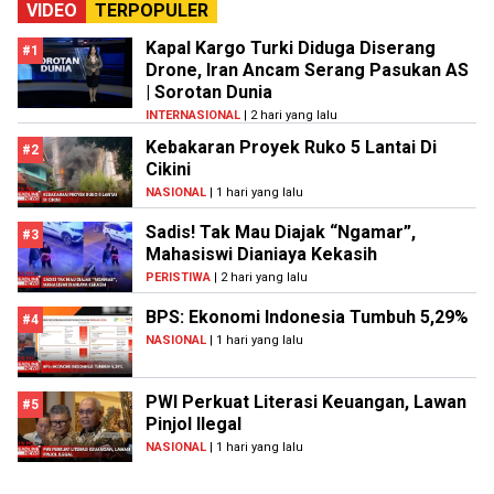
VIDEO
TERPOPULER
Kapal Kargo Turki Diduga Diserang
#1
Drone, Iran Ancam Serang Pasukan AS
| Sorotan Dunia
INTERNASIONAL
| 2 hari yang lalu
Kebakaran Proyek Ruko 5 Lantai Di
#2
Cikini
NASIONAL
| 1 hari yang lalu
Sadis! Tak Mau Diajak “Ngamar”,
#3
Mahasiswi Dianiaya Kekasih
PERISTIWA
| 2 hari yang lalu
BPS: Ekonomi Indonesia Tumbuh 5,29%
#4
NASIONAL
| 1 hari yang lalu
PWI Perkuat Literasi Keuangan, Lawan
#5
Pinjol Ilegal
NASIONAL
| 1 hari yang lalu