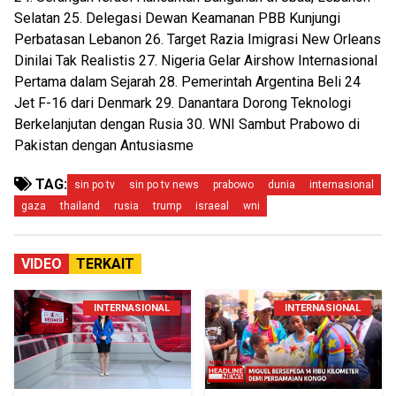
Selatan 25. Delegasi Dewan Keamanan PBB Kunjungi
Perbatasan Lebanon 26. Target Razia Imigrasi New Orleans
Dinilai Tak Realistis 27. Nigeria Gelar Airshow Internasional
Pertama dalam Sejarah 28. Pemerintah Argentina Beli 24
Jet F-16 dari Denmark 29. Danantara Dorong Teknologi
Berkelanjutan dengan Rusia 30. WNI Sambut Prabowo di
Pakistan dengan Antusiasme
TAG:
sin po tv
sin po tv news
prabowo
dunia
internasional
gaza
thailand
rusia
trump
israeal
wni
VIDEO
TERKAIT
INTERNASIONAL
INTERNASIONAL