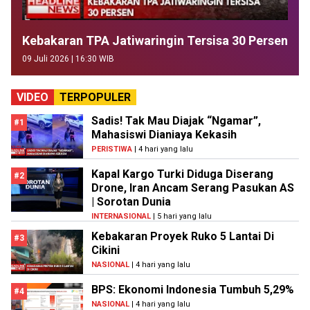
Kebakaran TPA Jatiwaringin Tersisa 30 Persen
09 Juli 2026 | 16:30 WIB
VIDEO
TERPOPULER
Sadis! Tak Mau Diajak “Ngamar”,
#1
Mahasiswi Dianiaya Kekasih
PERISTIWA
| 4 hari yang lalu
Kapal Kargo Turki Diduga Diserang
#2
Drone, Iran Ancam Serang Pasukan AS
| Sorotan Dunia
INTERNASIONAL
| 5 hari yang lalu
Kebakaran Proyek Ruko 5 Lantai Di
#3
Cikini
NASIONAL
| 4 hari yang lalu
BPS: Ekonomi Indonesia Tumbuh 5,29%
#4
NASIONAL
| 4 hari yang lalu