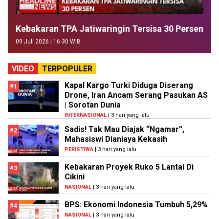
Kebakaran TPA Jatiwaringin Tersisa 30 Persen
09 Juli 2026 | 16:30 WIB
VIDEO
TERPOPULER
Kapal Kargo Turki Diduga Diserang
#1
Drone, Iran Ancam Serang Pasukan AS
| Sorotan Dunia
INTERNASIONAL
| 3 hari yang lalu
Sadis! Tak Mau Diajak “Ngamar”,
#2
Mahasiswi Dianiaya Kekasih
PERISTIWA
| 3 hari yang lalu
Kebakaran Proyek Ruko 5 Lantai Di
#3
Cikini
NASIONAL
| 3 hari yang lalu
BPS: Ekonomi Indonesia Tumbuh 5,29%
#4
NASIONAL
| 3 hari yang lalu