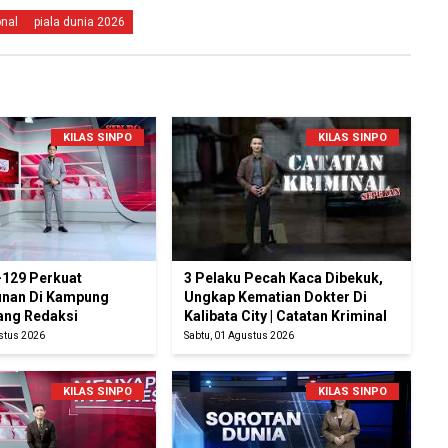
onal
piala dunia 2026
KILAS SINPO
KILAS SINPO
129 Perkuat
3 Pelaku Pecah Kaca Dibekuk,
nan Di Kampung
Ungkap Kematian Dokter Di
uang Redaksi
Kalibata City | Catatan Kriminal
ustus 2026
Sabtu, 01 Agustus 2026
KILAS SINPO
KILAS SINPO