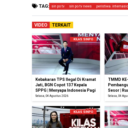
TAG:
sin po tv
sin po tv news
peristiwa. internasi
VIDEO
TERKAIT
KILAS SINPO
Kebakaran TPS Ilegal Di Kramat
TMMD KE-
Jati, BGN Copot 137 Kepala
Pembangu
SPPG | Menyapa Indonesia Pagi
Sesor | R
Selasa, 04 Agustus 2026
Selasa, 04 Ag
KILAS SINPO