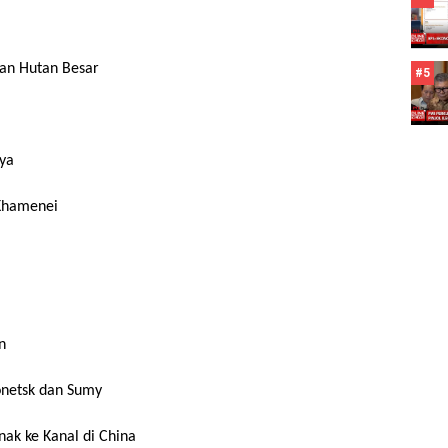
ran Hutan Besar
#5
ya
 Khamenei
n
onetsk dan Sumy
ak ke Kanal di China