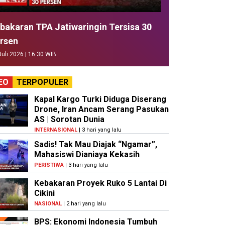
bakaran TPA Jatiwaringin Tersisa 30
rsen
Juli 2026 | 16:30 WIB
EO
TERPOPULER
Kapal Kargo Turki Diduga Diserang
Drone, Iran Ancam Serang Pasukan
AS | Sorotan Dunia
INTERNASIONAL
| 3 hari yang lalu
Sadis! Tak Mau Diajak “Ngamar”,
Mahasiswi Dianiaya Kekasih
PERISTIWA
| 3 hari yang lalu
Kebakaran Proyek Ruko 5 Lantai Di
Cikini
NASIONAL
| 2 hari yang lalu
BPS: Ekonomi Indonesia Tumbuh