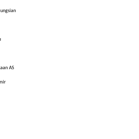
gungsian
u
kaan AS
mir