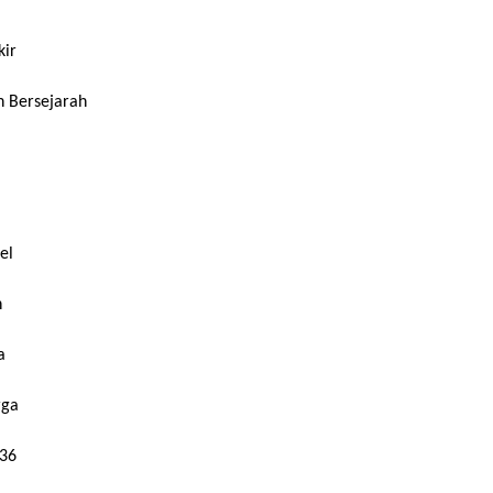
kir
 Bersejarah
el
n
a
rga
-36