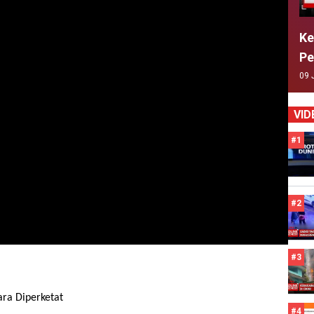
Ke
Pe
09 
VID
#1
#2
#3
ra Diperketat
#4