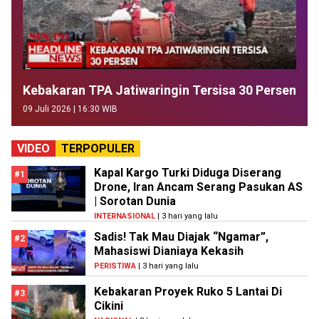
Kebakaran TPA Jatiwaringin Tersisa 30 Persen
09 Juli 2026 | 16:30 WIB
VIDEO
TERPOPULER
Kapal Kargo Turki Diduga Diserang
#1
Drone, Iran Ancam Serang Pasukan AS
| Sorotan Dunia
INTERNASIONAL
| 3 hari yang lalu
Sadis! Tak Mau Diajak “Ngamar”,
#2
Mahasiswi Dianiaya Kekasih
PERISTIWA
| 3 hari yang lalu
Kebakaran Proyek Ruko 5 Lantai Di
#3
Cikini