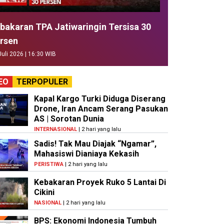
bakaran TPA Jatiwaringin Tersisa 30
rsen
Juli 2026 | 16:30 WIB
EO
TERPOPULER
Kapal Kargo Turki Diduga Diserang
Drone, Iran Ancam Serang Pasukan
AS | Sorotan Dunia
INTERNASIONAL
| 2 hari yang lalu
Sadis! Tak Mau Diajak “Ngamar”,
Mahasiswi Dianiaya Kekasih
PERISTIWA
| 2 hari yang lalu
Kebakaran Proyek Ruko 5 Lantai Di
Cikini
NASIONAL
| 2 hari yang lalu
BPS: Ekonomi Indonesia Tumbuh