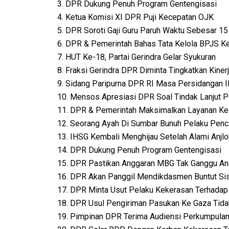
3. DPR Dukung Penuh Program Gentengisasi
4. Ketua Komisi XI DPR Puji Kecepatan OJK
5. DPR Soroti Gaji Guru Paruh Waktu Sebesar 15
6. DPR & Pemerintah Bahas Tata Kelola BPJS K
7. HUT Ke-18, Partai Gerindra Gelar Syukuran
8. Fraksi Gerindra DPR Diminta Tingkatkan Kiner
9. Sidang Paripurna DPR RI Masa Persidangan II
10. Mensos Apresiasi DPR Soal Tindak Lanjut 
11. DPR & Pemerintah Maksimalkan Layanan Ke
12. Seorang Ayah Di Sumbar Bunuh Pelaku Penc
13. IHSG Kembali Menghijau Setelah Alami Anjl
14. DPR Dukung Penuh Program Gentengisasi
15. DPR Pastikan Anggaran MBG Tak Ganggu An
16. DPR Akan Panggil Mendikdasmen Buntut Si
17. DPR Minta Usut Pelaku Kekerasan Terhada
18. DPR Usul Pengiriman Pasukan Ke Gaza Tida
19. Pimpinan DPR Terima Audiensi Perkumpula