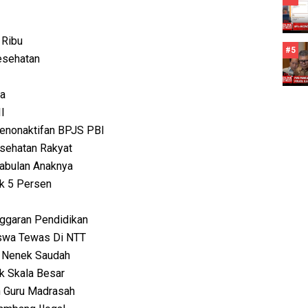
 Ribu
#5
esehatan
ja
I
Penonaktifan BPJS PBI
sehatan Rakyat
abulan Anaknya
ok 5 Persen
ggaran Pendidikan
swa Tewas Di NTT
p Nenek Saudah
k Skala Besar
n Guru Madrasah