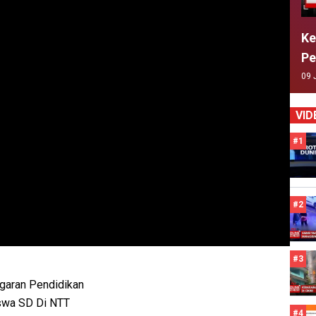
Ke
Pe
09 
VID
#1
#2
#3
garan Pendidikan
swa SD Di NTT
#4