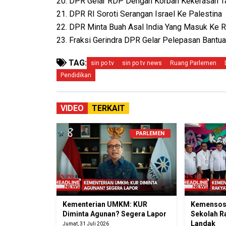
20. DPR Gelar RDP Dengan Korban Kekerasan T
21. DPR RI Soroti Serangan Israel Ke Palestina
22. DPR Minta Buah Asal India Yang Masuk Ke R
23. Fraksi Gerindra DPR Gelar Pelepasan Bantua
TAG:
sin po tv
sin po tv news
Ruang Parlemen
Pendidikan
VIDEO
TERKAIT
PARLEMEN
Kementerian UMKM: KUR
Kemensos
Diminta Agunan? Segera Lapor
Sekolah R
Landak
Jumat, 31 Juli 2026