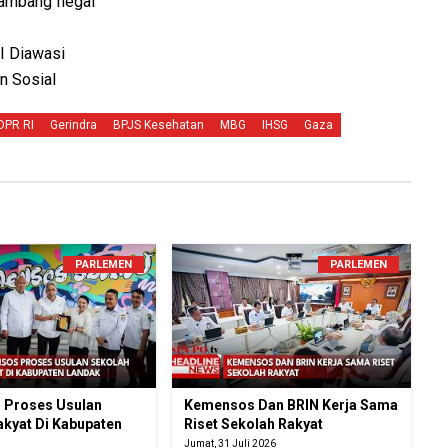
ambang Ilegal
I Diawasi
n Sosial
DPR RI
Gerindra
BPJS Kesehatan
MBG
IHSG
Gaza
PARLEMEN
PARLEMEN
 Proses Usulan
Kemensos Dan BRIN Kerja Sama
akyat Di Kabupaten
Riset Sekolah Rakyat
Jumat, 31 Juli 2026