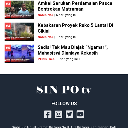
Amkei Serukan Perdamaian Pasca
#3
Bentrokan Matraman
NASIONAL
| 6 hari yang lalu
Kebakaran Proyek Ruko 5 Lantai Di
#4
Cikini
NASIONAL
| 1 hari yang lalu
Sadis! Tak Mau Diajak “Ngamar”,
#5
Mahasiswi Dianiaya Kekasih
PERISTIWA
| 1 hari yang lalu
FOLLOW US
Graha Sin Po, Jl. Kramat Kwitang No.8 Lt. 3, Kwitang, Kec. Senen, Kota