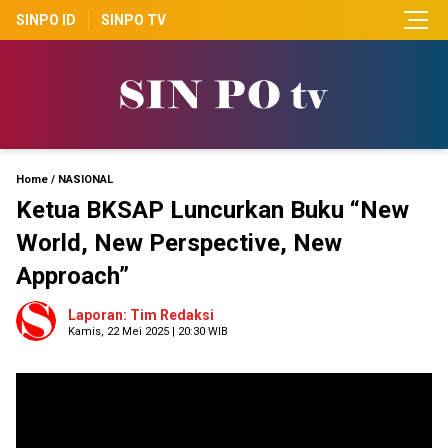
SINPO ID
SINPO TV
Home
/
NASIONAL
Ketua BKSAP Luncurkan Buku “New
World, New Perspective, New
Approach”
Laporan: Tim Redaksi
Kamis, 22 Mei 2025 | 20:30 WIB