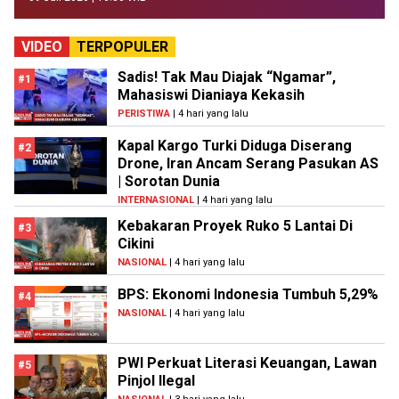
VIDEO
TERPOPULER
Sadis! Tak Mau Diajak “Ngamar”,
#1
Mahasiswi Dianiaya Kekasih
PERISTIWA
| 4 hari yang lalu
Kapal Kargo Turki Diduga Diserang
#2
Drone, Iran Ancam Serang Pasukan AS
| Sorotan Dunia
INTERNASIONAL
| 4 hari yang lalu
Kebakaran Proyek Ruko 5 Lantai Di
#3
Cikini
NASIONAL
| 4 hari yang lalu
BPS: Ekonomi Indonesia Tumbuh 5,29%
#4
NASIONAL
| 4 hari yang lalu
PWI Perkuat Literasi Keuangan, Lawan
#5
Pinjol Ilegal