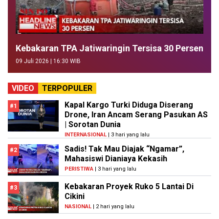
Kebakaran TPA Jatiwaringin Tersisa 30 Persen
09 Juli 2026 | 16:30 WIB
VIDEO
TERPOPULER
Kapal Kargo Turki Diduga Diserang
#1
Drone, Iran Ancam Serang Pasukan AS
| Sorotan Dunia
INTERNASIONAL
| 3 hari yang lalu
Sadis! Tak Mau Diajak “Ngamar”,
#2
Mahasiswi Dianiaya Kekasih
PERISTIWA
| 3 hari yang lalu
Kebakaran Proyek Ruko 5 Lantai Di
#3
Cikini
NASIONAL
| 2 hari yang lalu