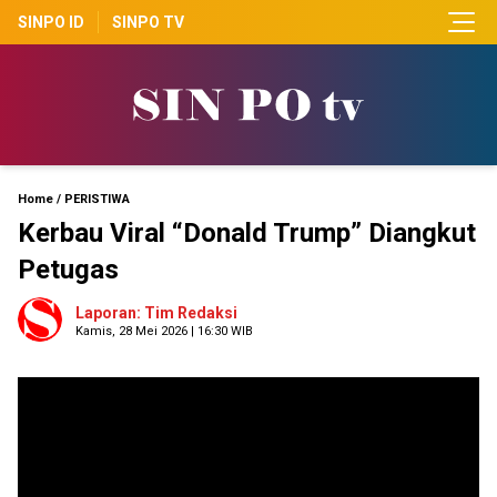
SINPO ID
SINPO TV
Home
/
PERISTIWA
Kerbau Viral “Donald Trump” Diangkut
Petugas
Laporan: Tim Redaksi
Kamis, 28 Mei 2026 | 16:30 WIB