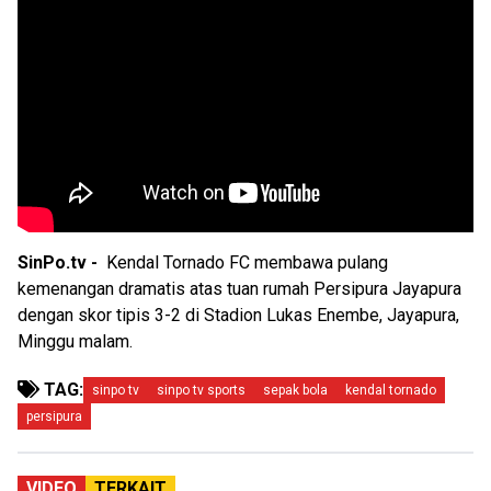
SinPo.tv -
Kendal Tornado FC membawa pulang
kemenangan dramatis atas tuan rumah Persipura Jayapura
dengan skor tipis 3-2 di Stadion Lukas Enembe, Jayapura,
Minggu malam.
TAG:
sinpo tv
sinpo tv sports
sepak bola
kendal tornado
persipura
VIDEO
TERKAIT