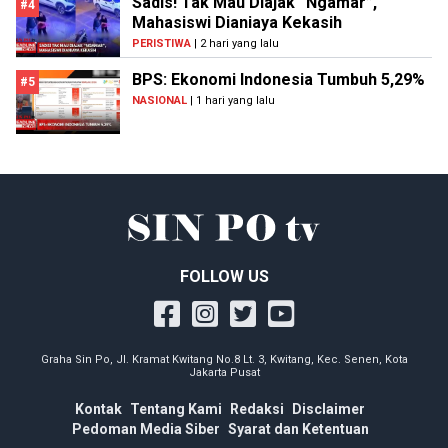
Sadis! Tak Mau Diajak “Ngamar”,
#4
Mahasiswi Dianiaya Kekasih
PERISTIWA
| 2 hari yang lalu
BPS: Ekonomi Indonesia Tumbuh 5,29%
#5
NASIONAL
| 1 hari yang lalu
FOLLOW US
Graha Sin Po, Jl. Kramat Kwitang No.8 Lt. 3, Kwitang, Kec. Senen, Kota
Jakarta Pusat
Kontak
Tentang Kami
Redaksi
Disclaimer
Pedoman Media Siber
Syarat dan Ketentuan