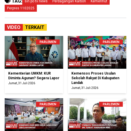
TAG:
sin po tv news
Perdagangan Karbon
Kemenhut
Perpres 1102025
VIDEO
TERKAIT
PARLEMEN
PARLEMEN
Kementerian UMKM: KUR
Kemensos Proses Usulan
Diminta Agunan? Segera Lapor
Sekolah Rakyat Di Kabupaten
Landak
Jumat, 31 Juli 2026
Jumat, 31 Juli 2026
PARLEMEN
PARLEMEN