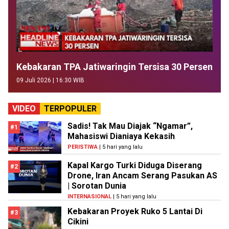
Kebakaran TPA Jatiwaringin Tersisa 30 Persen
09 Juli 2026 | 16:30 WIB
VIDEO
TERPOPULER
Sadis! Tak Mau Diajak “Ngamar”,
#1
Mahasiswi Dianiaya Kekasih
PERISTIWA
| 5 hari yang lalu
Kapal Kargo Turki Diduga Diserang
#2
Drone, Iran Ancam Serang Pasukan AS
| Sorotan Dunia
INTERNASIONAL
| 5 hari yang lalu
Kebakaran Proyek Ruko 5 Lantai Di
#3
Cikini