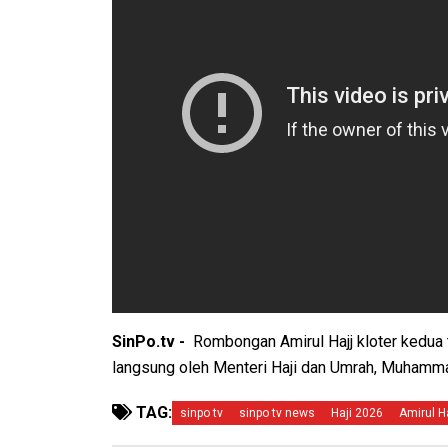
SinPo.tv -
Rombongan Amirul Hajj kloter kedua t
langsung oleh Menteri Haji dan Umrah, Muhamma
TAG:
sinpo tv
sinpo tv news
Haji 2026
Amirul H