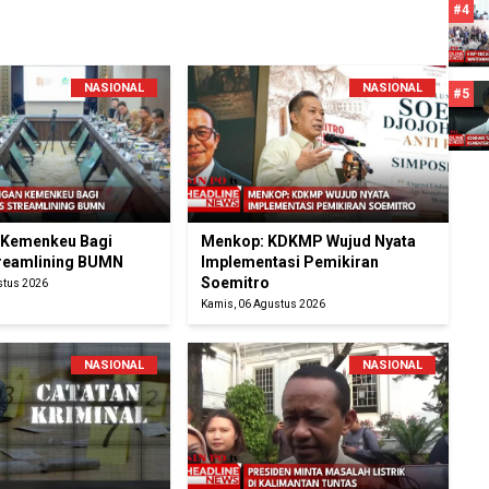
#4
NASIONAL
NASIONAL
#5
 Kemenkeu Bagi
Menkop: KDKMP Wujud Nyata
reamlining BUMN
Implementasi Pemikiran
Soemitro
stus 2026
Kamis, 06 Agustus 2026
NASIONAL
NASIONAL