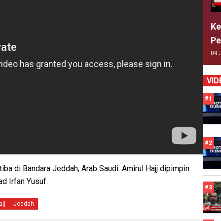
Ke
Pe
09 
VID
#1
#2
iba di Bandara Jeddah, Arab Saudi. Amirul Hajj dipimpin
d Irfan Yusuf.
#3
ajj
Jeddah