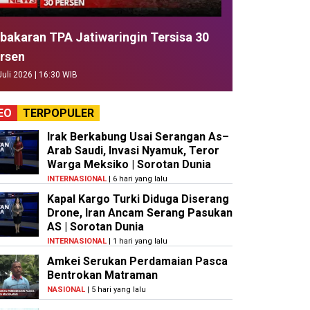
bakaran TPA Jatiwaringin Tersisa 30
rsen
Juli 2026 | 16:30 WIB
EO
TERPOPULER
Irak Berkabung Usai Serangan As–
Arab Saudi, Invasi Nyamuk, Teror
Warga Meksiko | Sorotan Dunia
INTERNASIONAL
| 6 hari yang lalu
Kapal Kargo Turki Diduga Diserang
Drone, Iran Ancam Serang Pasukan
AS | Sorotan Dunia
INTERNASIONAL
| 1 hari yang lalu
Amkei Serukan Perdamaian Pasca
Bentrokan Matraman
NASIONAL
| 5 hari yang lalu