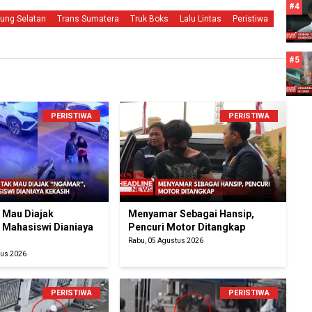
#4
ung Selatan
Trans Sumatera
Truk Boks
Lalu Lintas
Peristiwa
#5
PERISTIWA
PERISTIWA
k Mau Diajak
Menyamar Sebagai Hansip,
 Mahasiswi Dianiaya
Pencuri Motor Ditangkap
Rabu, 05 Agustus 2026
tus 2026
PERISTIWA
PERISTIWA