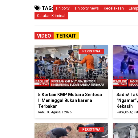
TAG:
sin po tv
sin po tv news
Kecelakaan
Lamp
Catatan Kriminal
VIDEO
TERKAIT
PERISTIWA
5 Korban KMP Mutiara Sentosa
Sadis! Ta
II Meninggal Bukan karena
“Ngamar”,
Terbakar
Kekasih
Rabu, 05 Agustus 2026
Rabu, 05 Agus
PERISTIWA