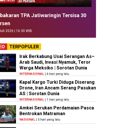
bakaran TPA Jatiwaringin Tersisa 30
rsen
Juli 2026 | 16:30 WIB
EO
TERPOPULER
Irak Berkabung Usai Serangan As–
Arab Saudi, Invasi Nyamuk, Teror
Warga Meksiko | Sorotan Dunia
INTERNASIONAL
| 6 hari yang lalu
Kapal Kargo Turki Diduga Diserang
Drone, Iran Ancam Serang Pasukan
AS | Sorotan Dunia
INTERNASIONAL
| 1 hari yang lalu
Amkei Serukan Perdamaian Pasca
Bentrokan Matraman
NASIONAL
| 5 hari yang lalu