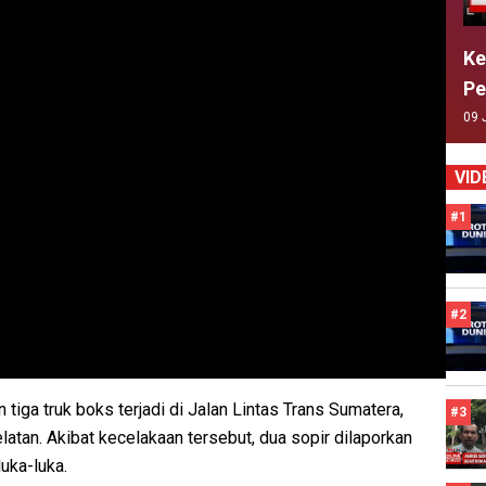
Ke
Pe
09 
VID
#1
#2
tiga truk boks terjadi di Jalan Lintas Trans Sumatera,
#3
an. Akibat kecelakaan tersebut, dua sopir dilaporkan
luka-luka.