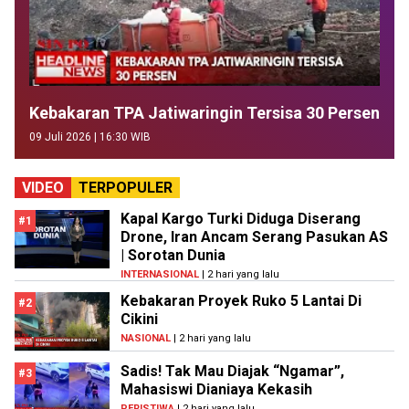
Kebakaran TPA Jatiwaringin Tersisa 30 Persen
09 Juli 2026 | 16:30 WIB
VIDEO
TERPOPULER
Kapal Kargo Turki Diduga Diserang
#1
Drone, Iran Ancam Serang Pasukan AS
| Sorotan Dunia
INTERNASIONAL
| 2 hari yang lalu
Kebakaran Proyek Ruko 5 Lantai Di
#2
Cikini
NASIONAL
| 2 hari yang lalu
Sadis! Tak Mau Diajak “Ngamar”,
#3
Mahasiswi Dianiaya Kekasih
PERISTIWA
| 2 hari yang lalu