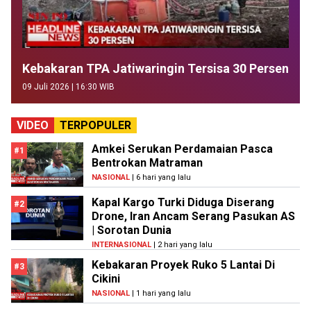
Kebakaran TPA Jatiwaringin Tersisa 30 Persen
09 Juli 2026 | 16:30 WIB
VIDEO
TERPOPULER
Amkei Serukan Perdamaian Pasca
#1
Bentrokan Matraman
NASIONAL
| 6 hari yang lalu
Kapal Kargo Turki Diduga Diserang
#2
Drone, Iran Ancam Serang Pasukan AS
| Sorotan Dunia
INTERNASIONAL
| 2 hari yang lalu
Kebakaran Proyek Ruko 5 Lantai Di
#3
Cikini
NASIONAL
| 1 hari yang lalu