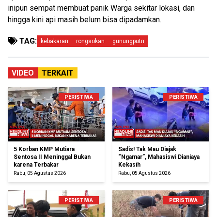
inipun sempat membuat panik Warga sekitar lokasi, dan
hingga kini api masih belum bisa dipadamkan.
TAG:
kebakaran
rongsokan
gunungputri
VIDEO
TERKAIT
PERISTIWA
PERISTIWA
5 Korban KMP Mutiara
Sadis! Tak Mau Diajak
Sentosa II Meninggal Bukan
“Ngamar”, Mahasiswi Dianiaya
karena Terbakar
Kekasih
Rabu, 05 Agustus 2026
Rabu, 05 Agustus 2026
PERISTIWA
PERISTIWA