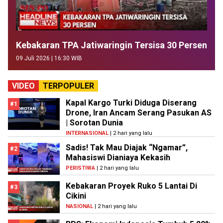
Kebakaran TPA Jatiwaringin Tersisa 30 Persen
09 Juli 2026 | 16:30 WIB
VIDEO
TERPOPULER
Kapal Kargo Turki Diduga Diserang
#1
Drone, Iran Ancam Serang Pasukan AS
| Sorotan Dunia
INTERNASIONAL
| 2 hari yang lalu
Sadis! Tak Mau Diajak “Ngamar”,
#2
Mahasiswi Dianiaya Kekasih
PERISTIWA
| 2 hari yang lalu
Kebakaran Proyek Ruko 5 Lantai Di
#3
Cikini
NASIONAL
| 2 hari yang lalu