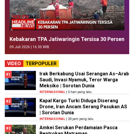
Kebakaran TPA Jatiwaringin Tersisa 30 Persen
09 Juli 2026 | 16:30 WIB
VIDEO
TERPOPULER
Irak Berkabung Usai Serangan As–Arab
#1
Saudi, Invasi Nyamuk, Teror Warga
Meksiko | Sorotan Dunia
INTERNASIONAL
| 5 hari yang lalu
Kapal Kargo Turki Diduga Diserang
#2
Drone, Iran Ancam Serang Pasukan AS
| Sorotan Dunia
INTERNASIONAL
| 20 jam yang lalu
Amkei Serukan Perdamaian Pasca
#3
Bentrokan Matraman