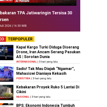
bakaran TPA Jatiwaringin Tersisa 30
rsen
Juli 2026 | 16:30 WIB
EO
TERPOPULER
Kapal Kargo Turki Diduga Diserang
Drone, Iran Ancam Serang Pasukan
AS | Sorotan Dunia
INTERNASIONAL
| 3 hari yang lalu
Sadis! Tak Mau Diajak “Ngamar”,
Mahasiswi Dianiaya Kekasih
PERISTIWA
| 3 hari yang lalu
Kebakaran Proyek Ruko 5 Lantai Di
Cikini
NASIONAL
| 3 hari yang lalu
BPS: Ekonomi Indonesia Tumbuh