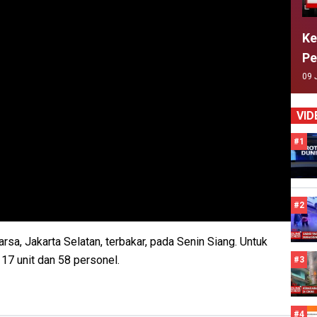
Ke
Pe
09 
VID
#1
#2
rsa, Jakarta Selatan, terbakar, pada Senin Siang. Untuk
17 unit dan 58 personel.
#3
#4