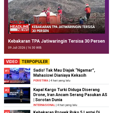
Kebakaran TPA Jatiwaringin Tersisa 30 Persen
09 Juli 2026 | 16:30 WIB
VIDEO
TERPOPULER
Sadis! Tak Mau Diajak “Ngamar”,
#1
Mahasiswi Dianiaya Kekasih
PERISTIWA
| 4 hari yang lalu
Kapal Kargo Turki Diduga Diserang
#2
Drone, Iran Ancam Serang Pasukan AS
| Sorotan Dunia
INTERNASIONAL
| 4 hari yang lalu
Kebakaran Proyek Ruko 5 Lantai Di