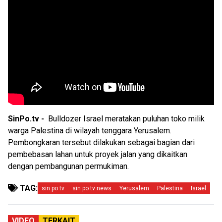
SinPo.tv -
Bulldozer Israel meratakan puluhan toko milik
warga Palestina di wilayah tenggara Yerusalem.
Pembongkaran tersebut dilakukan sebagai bagian dari
pembebasan lahan untuk proyek jalan yang dikaitkan
dengan pembangunan permukiman.
TAG:
sin po tv
sin po tv news
Yerusalem
Palestina
Israel
VIDEO
TERKAIT