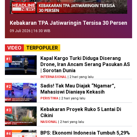
Kebakaran TPA Jatiwaringin Tersisa 30 Persen
09 Juli 2026 | 16:30 WIB
VIDEO
TERPOPULER
Kapal Kargo Turki Diduga Diserang
#1
Drone, Iran Ancam Serang Pasukan AS
| Sorotan Dunia
INTERNASIONAL
| 2 hari yang lalu
Sadis! Tak Mau Diajak “Ngamar”,
#2
Mahasiswi Dianiaya Kekasih
PERISTIWA
| 2 hari yang lalu
Kebakaran Proyek Ruko 5 Lantai Di
#3
Cikini
NASIONAL
| 2 hari yang lalu
BPS: Ekonomi Indonesia Tumbuh 5,29%
#4