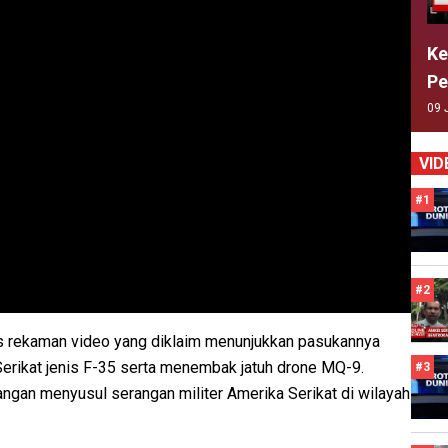
Ke
Pe
09 
VID
#1
#2
lis rekaman video yang diklaim menunjukkan pasukannya
rikat jenis F-35 serta menembak jatuh drone MQ-9.
#3
gangan menyusul serangan militer Amerika Serikat di wilayah