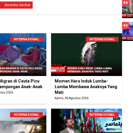
#4
Amerika Serikat
#5
INTERNASIONAL
INTERNASIONAL
Migran di Ceuta Picu
Momen Haru Induk Lumba-
nampungan Anak-Anak
Lumba Membawa Anaknya Yang
Mati
stus 2026
Kamis, 06 Agustus 2026
INTERNASIONAL
INTERNASIONAL