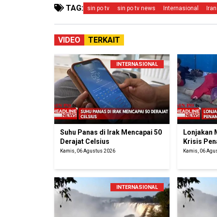
TAG:
sin po tv
sin po tv news
Internasional
Iran
VIDEO
TERKAIT
INTERNASIONAL
Suhu Panas di Irak Mencapai 50
Lonjakan 
Derajat Celsius
Krisis Pe
Kamis, 06 Agustus 2026
Kamis, 06 Agu
INTERNASIONAL