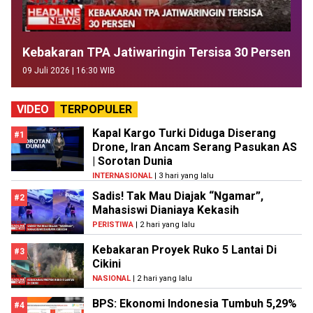
Kebakaran TPA Jatiwaringin Tersisa 30 Persen
09 Juli 2026 | 16:30 WIB
VIDEO
TERPOPULER
Kapal Kargo Turki Diduga Diserang
#1
Drone, Iran Ancam Serang Pasukan AS
| Sorotan Dunia
INTERNASIONAL
| 3 hari yang lalu
Sadis! Tak Mau Diajak “Ngamar”,
#2
Mahasiswi Dianiaya Kekasih
PERISTIWA
| 2 hari yang lalu
Kebakaran Proyek Ruko 5 Lantai Di
#3
Cikini
NASIONAL
| 2 hari yang lalu
BPS: Ekonomi Indonesia Tumbuh 5,29%
#4