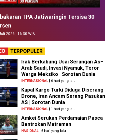
bakaran TPA Jatiwaringin Tersisa 30
rsen
Juli 2026 | 16:30 WIB
EO
TERPOPULER
Irak Berkabung Usai Serangan As–
Arab Saudi, Invasi Nyamuk, Teror
Warga Meksiko | Sorotan Dunia
INTERNASIONAL
| 6 hari yang lalu
Kapal Kargo Turki Diduga Diserang
Drone, Iran Ancam Serang Pasukan
AS | Sorotan Dunia
INTERNASIONAL
| 1 hari yang lalu
Amkei Serukan Perdamaian Pasca
Bentrokan Matraman
NASIONAL
| 6 hari yang lalu