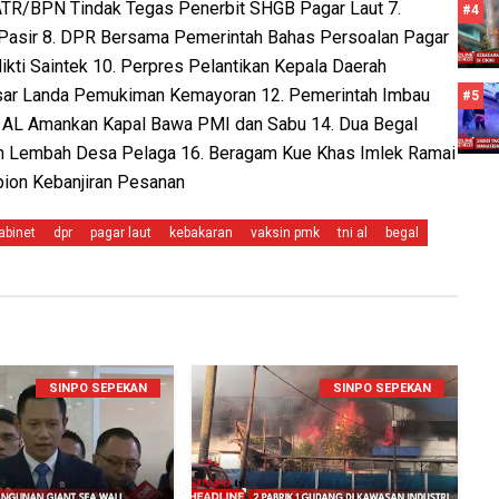
ATR/BPN Tindak Tegas Penerbit SHGB Pagar Laut 7.
#4
 Pasir 8. DPR Bersama Pemerintah Bahas Persoalan Pagar
ti Saintek 10. Perpres Pelantikan Kepala Daerah
sar Landa Pemukiman Kemayoran 12. Pemerintah Imbau
#5
I AL Amankan Kapal Bawa PMI dan Sabu 14. Dua Begal
gah Lembah Desa Pelaga 16. Beragam Kue Khas Imlek Ramai
pion Kebanjiran Pesanan
abinet
dpr
pagar laut
kebakaran
vaksin pmk
tni al
begal
SINPO SEPEKAN
SINPO SEPEKAN