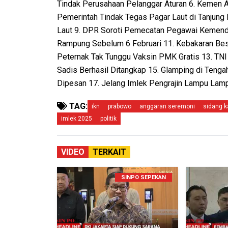
Tindak Perusahaan Pelanggar Aturan 6. Kemen 
Pemerintah Tindak Tegas Pagar Laut di Tanjung
Laut 9. DPR Soroti Pemecatan Pegawai Kemendik
Rampung Sebelum 6 Februari 11. Kebakaran Be
Peternak Tak Tunggu Vaksin PMK Gratis 13. TN
Sadis Berhasil Ditangkap 15. Glamping di Ten
Dipesan 17. Jelang Imlek Pengrajin Lampu Lam
TAG:
ikn
prabowo
anggaran seremoni
sidang k
imlek 2025
politik
VIDEO
TERKAIT
SINPO SEPEKAN