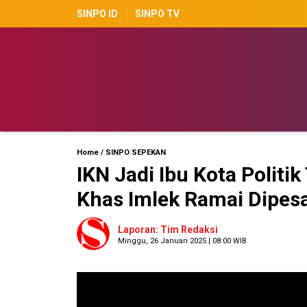
SINPO ID
SINPO TV
Home
/
SINPO SEPEKAN
IKN Jadi Ibu Kota Polit
Khas Imlek Ramai Dipes
Laporan: Tim Redaksi
Minggu, 26 Januari 2025 | 08:00 WIB