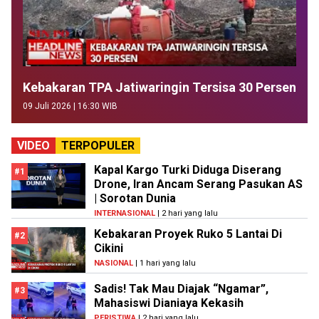
Kebakaran TPA Jatiwaringin Tersisa 30 Persen
09 Juli 2026 | 16:30 WIB
VIDEO
TERPOPULER
Kapal Kargo Turki Diduga Diserang
#1
Drone, Iran Ancam Serang Pasukan AS
| Sorotan Dunia
INTERNASIONAL
| 2 hari yang lalu
Kebakaran Proyek Ruko 5 Lantai Di
#2
Cikini
NASIONAL
| 1 hari yang lalu
Sadis! Tak Mau Diajak “Ngamar”,
#3
Mahasiswi Dianiaya Kekasih
PERISTIWA
| 2 hari yang lalu