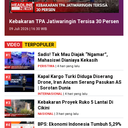
Kebakaran TPA Jatiwaringin Tersisa 30 Persen
09 Juli 2026 | 16:30 WIB
VIDEO
TERPOPULER
Sadis! Tak Mau Diajak “Ngamar”,
#1
Mahasiswi Dianiaya Kekasih
PERISTIWA
| 4 hari yang lalu
Kapal Kargo Turki Diduga Diserang
#2
Drone, Iran Ancam Serang Pasukan AS
| Sorotan Dunia
INTERNASIONAL
| 4 hari yang lalu
Kebakaran Proyek Ruko 5 Lantai Di
#3
Cikini
NASIONAL
| 3 hari yang lalu
BPS: Ekonomi Indonesia Tumbuh 5,29%
#4