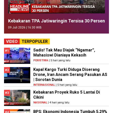
Kebakaran TPA Jatiwaringin Tersisa 30 Persen
09 Juli 2026 | 16:30 WIB
VIDEO
TERPOPULER
Sadis! Tak Mau Diajak “Ngamar”,
#1
Mahasiswi Dianiaya Kekasih
PERISTIWA
| 5 hari yang lalu
Kapal Kargo Turki Diduga Diserang
#2
Drone, Iran Ancam Serang Pasukan AS
| Sorotan Dunia
INTERNASIONAL
| 5 hari yang lalu
Kebakaran Proyek Ruko 5 Lantai Di
#3
Cikini
NASIONAL
| 4 hari yang lalu
BPS: Ekonomi Indonesia Tumbuh 5,29%
#4