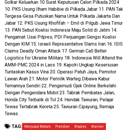
Golkar Keluarkan 10 Surat Keputusan Calon Pilkada 2024
10. PKS Usung Ilham Habibie di Pilkada Jabar 11. PAN Tak
Tergesa-Gesa Putuskan Nama Untuk Pilkada Jakarta Dan
Jabar 12. PKS Usung Khofifah – Emil di Pilgub Jawa Timur
13. PAN Sebut Koalisi Indonesia Maju Solid di Jatim 14.
Pengamat: Usai Pilpres, PDI Perjuangan Gengsi Koalisi
Dengan KIM 15. Israeli Representative Slams Iran 16. ISIS
Claims Deadly Oman Attack 17. German Call Better
Logistics for Ukraine Military 18. Indonesia Will Attend the
AMM-PMC 2024 in Laos 19. Kapolri Ungkap Keseriusan
Tuntaskan Kasus Vina 20. Operasi Patuh Jaya, Pemotor
Lawan Arah 21. Motor Pemilik Warteg Dibawa Kabur
Temannya Sendiri 22. Pengemudi Ojek Online Berkelahi
Dengan Pengendara Mobil 23. Tabrak Pembatas Jalan,
Honda City Terbalik di Tol 24. Hendak Tawuran, Pelajar
Tewas Tertabrak Kereta 25. Tawuran Cipayung, Remaja
Tewas
TAG:
Menyapa Malam
Presdien
Wapres
Wamen