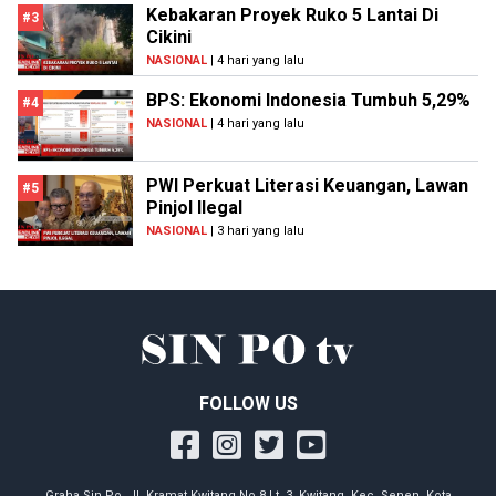
Kebakaran Proyek Ruko 5 Lantai Di
#3
Cikini
NASIONAL
| 4 hari yang lalu
BPS: Ekonomi Indonesia Tumbuh 5,29%
#4
NASIONAL
| 4 hari yang lalu
PWI Perkuat Literasi Keuangan, Lawan
#5
Pinjol Ilegal
NASIONAL
| 3 hari yang lalu
FOLLOW US
Graha Sin Po, Jl. Kramat Kwitang No.8 Lt. 3, Kwitang, Kec. Senen, Kota