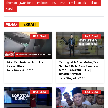
Thomas Djiwandono
Prabowo
PSI
PKS
Emil dardark
Pilkada
Kapolri
VIDEO
TERKAIT
NASIONAL
NASIONAL
Aksi Pembobolan Mobil di
Tertinggal di Atas Motor, Tas
Bekasi Utara
Senilai 3 Raib, Aksi Pencurian
Motor Terekam CCTV |
Senin, 10 Agustus 2026
Catatan Kriminal
Senin, 10 Agustus 2026
NASIONAL
NASIONAL