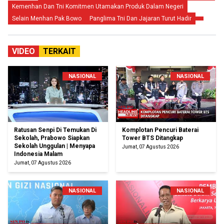
Kemenhan Dan Tni Komitmen Utamakan Produk Dalam Negeri
Selain Menhan Pak Bowo
Panglima Tni Dan Jajaran Turut Hadir
VIDEO
TERKAIT
NASIONAL
NASIONAL
Ratusan Senpi Di Temukan Di
Komplotan Pencuri Baterai
Sekolah, Prabowo Siapkan
Tower BTS Ditangkap
Sekolah Unggulan | Menyapa
Jumat, 07 Agustus 2026
Indonesia Malam
Jumat, 07 Agustus 2026
NASIONAL
NASIONAL