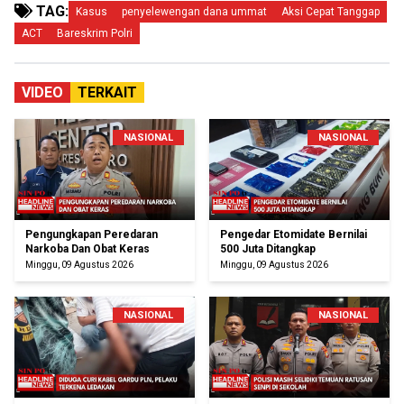
TAG:
Kasus
penyelewengan dana ummat
Aksi Cepat Tanggap
ACT
Bareskrim Polri
VIDEO
TERKAIT
NASIONAL
NASIONAL
Pengungkapan Peredaran
Pengedar Etomidate Bernilai
Narkoba Dan Obat Keras
500 Juta Ditangkap
Minggu, 09 Agustus 2026
Minggu, 09 Agustus 2026
NASIONAL
NASIONAL