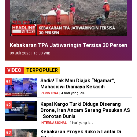
Kebakaran TPA Jatiwaringin Tersisa 30 Persen
09 Juli 2026 | 16:30 WIB
VIDEO
TERPOPULER
Sadis! Tak Mau Diajak “Ngamar”,
#1
Mahasiswi Dianiaya Kekasih
PERISTIWA
| 4 hari yang lalu
Kapal Kargo Turki Diduga Diserang
#2
Drone, Iran Ancam Serang Pasukan AS
| Sorotan Dunia
INTERNASIONAL
| 4 hari yang lalu
Kebakaran Proyek Ruko 5 Lantai Di
#3