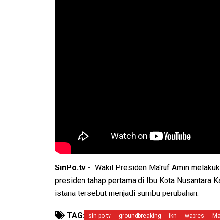
SinPo.tv -
Wakil Presiden Ma'ruf Amin melaku
presiden tahap pertama di Ibu Kota Nusantara 
istana tersebut menjadi sumbu perubahan.
TAG:
sin po tv
groundbreaking
ikn
wapres
Ma