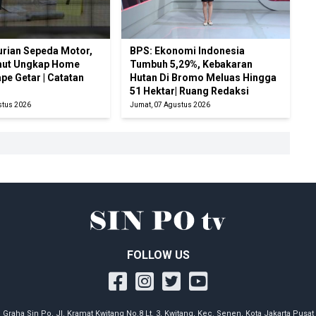
urian Sepeda Motor,
BPS: Ekonomi Indonesia
mut Ungkap Home
Tumbuh 5,29%, Kebakaran
ape Getar | Catatan
Hutan Di Bromo Meluas Hingga
51 Hektar| Ruang Redaksi
stus 2026
Jumat, 07 Agustus 2026
FOLLOW US
Graha Sin Po, Jl. Kramat Kwitang No.8 Lt. 3, Kwitang, Kec. Senen, Kota Jakarta Pusat