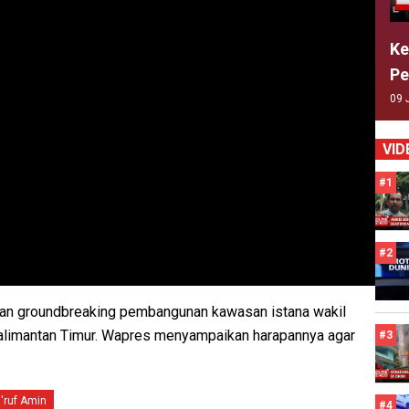
Ke
Pe
09 
VID
#1
#2
kan groundbreaking pembangunan kawasan istana wakil
Kalimantan Timur. Wapres menyampaikan harapannya agar
#3
'ruf Amin
#4